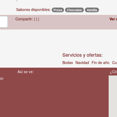
Sabores disponibles:
Fresa
Chocolate
Vainilla
Compartir:
|
|
|
Ver 
Servicios y ofertas:
Bodas
Navidad
Fin de año
Cu
Así se ve:
¿Có
edo
,