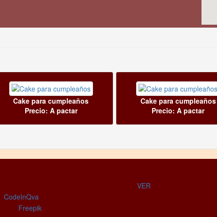
Cake para cumpleaños
Cake para cumpleaños
Precio: A pactar
Precio: A pactar
 para el uso de los Servicios de ConfiCuba -
VER
 -
CodeInQva
2026
res de
Freepik