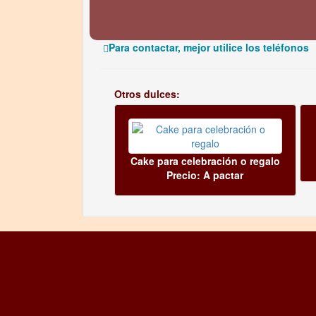
Para contactar, mejor utilice los teléfonos
Otros dulces:
Cake para celebración o regalo
Precio: A pactar
Términos y Condiciones
Copyright © ConfiCuba
Hacemos uso de vecto