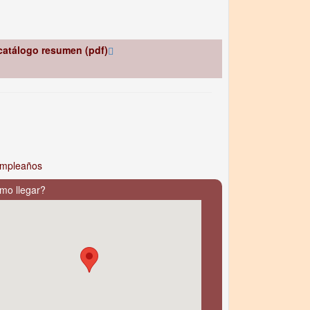
catálogo resumen (pdf)
mpleaños
mo llegar?