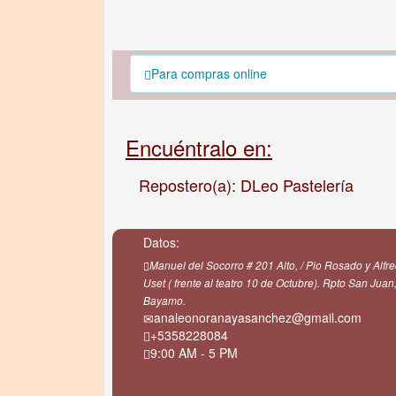
Para compras online
Encuéntralo en:
Repostero(a): DLeo Pastelería
Datos:
Manuel del Socorro # 201 Alto, / Pio Rosado y Alfr
Uset ( frente al teatro 10 de Octubre). Rpto San Juan
Bayamo.
analeonoranayasanchez@gmail.com
+5358228084
9:00 AM - 5 PM