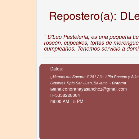
Repostero(a): DLe
" D'Leo Pastelería, es una pequeña t
roscón, cupcakes, tortas de merengue,
cumpleaños. Tenemos servicio a domici
Datos:
Manuel del Socorro # 201 Alto, / Pio Rosado y Alfred
Octubre). Rpto San Juan, Bayamo. -
Granma
analeonoranayasanchez@gmail.com
+5358228084
9:00 AM - 5 PM