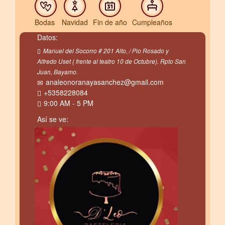
Bodas
Navidad
Fin de año
Cumpleaños
Datos:
Manuel del Socorro # 201 Alto, / Pio Rosado y
Alfredo Uset ( frente al teatro 10 de Octubre). Rpto San
Juan, Bayamo.
analeonoranayasanchez@gmail.com
+5358228084
9:00 AM - 5 PM
Así se ve: