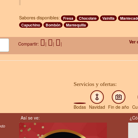
Sabores disponibles:
Fresa
Chocolate
Vainilla
Mantecad
Capuchino
Bombón
Mantequilla
Ver 
Compartir:
|
|
|
Servicios y ofertas:
Bodas
Navidad
Fin de año
Cu
Así se ve:
¿Có
redo