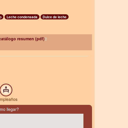
o
Leche condensada
Dulce de leche
catálogo resumen (pdf)
mpleaños
mo llegar?