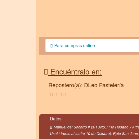
Para compras online
Encuéntralo en:
Repostero(a): DLeo Pastelería
Datos:
Manuel del Socorro # 201 Alto, / Pio Rosado y Alf
Uset ( frente al teatro 10 de Octubre). Rpto San Juan,