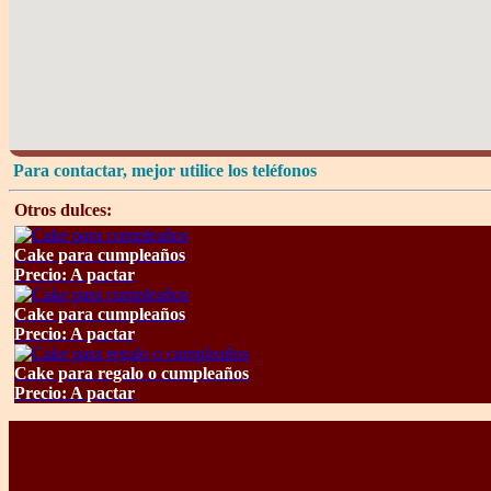
Para contactar, mejor utilice los teléfonos
Otros dulces:
Cake para cumpleaños
Precio: A pactar
Cake para cumpleaños
Precio: A pactar
Cake para regalo o cumpleaños
Precio: A pactar