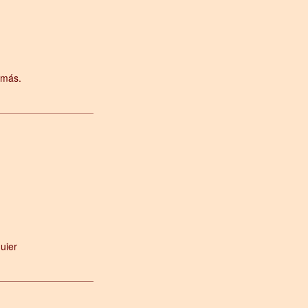
 más.
uier