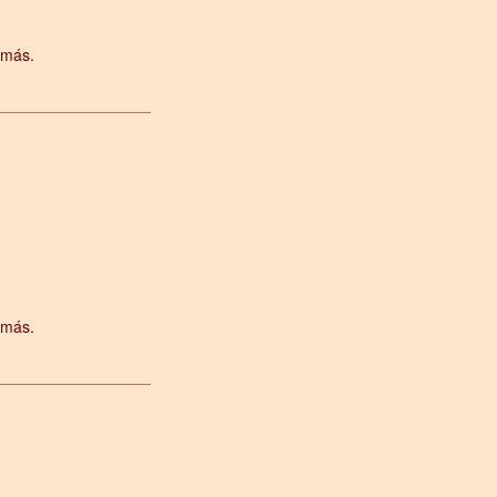
 más.
 más.