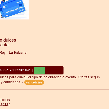
e dulces
pactar
 Rey -
La Habana
435 o +5352961641 |
ulces para cualquier tipo de celebración o evento. Ofertas según
d y cantidades. -
ver detalles
iados
pactar