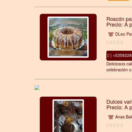
Roscón par
Precio: A 
DLeo Pas
| +5358228
Deliciosos ca
celebración o
Dulces var
Precio: A 
Anas Bak