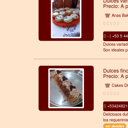
Dulces var
Precio: A 
Anas Bak
- | +53 5 4
Dulces variad
Son ideales p
Dulces fin
Precio: A 
Cakes Di
+534248216
Deliciosos du
los requerimi
ver detalles