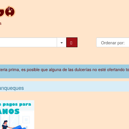
a
ateria prima, es posible que alguna de las dulcerías no esté ofertando t
Panqueques