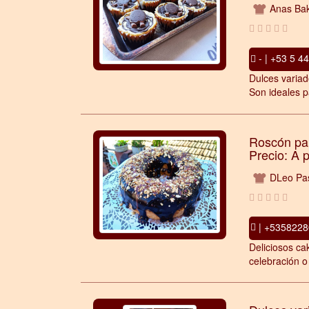
Anas Bak
- | +53 5 4
Dulces variad
Son ideales p
Roscón par
Precio: A 
DLeo Pas
| +5358228
Deliciosos ca
celebración o