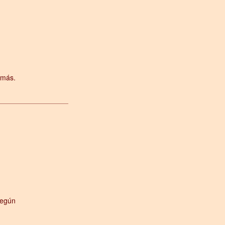
 más.
según