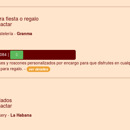
a fiesta o regalo
pactar
telería -
Granma
084 |
kes y roscones personalizados por encargo para que disfrutes en cualq
 para regalo. -
ver detalles
iados
pactar
ery -
La Habana