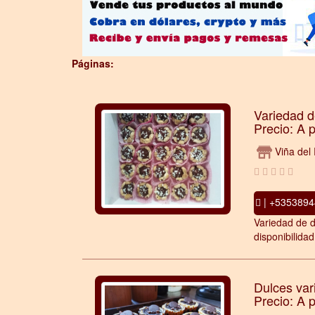
Páginas:
Variedad d
Precio: A 
Viña del
| +5353894
Variedad de d
disponibilida
Dulces var
Precio: A 