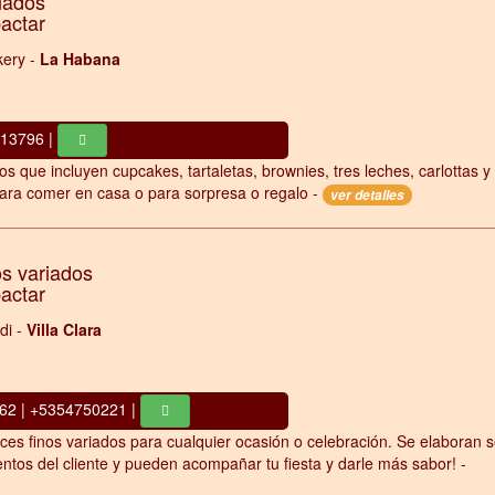
iados
pactar
ery -
La Habana
413796 |
os que incluyen cupcakes, tartaletas, brownies, tres leches, carlottas y
ara comer en casa o para sorpresa o regalo -
ver detalles
os variados
pactar
di -
Villa Clara
2 | +5354750221 |
lces finos variados para cualquier ocasión o celebración. Se elaboran 
entos del cliente y pueden acompañar tu fiesta y darle más sabor! -