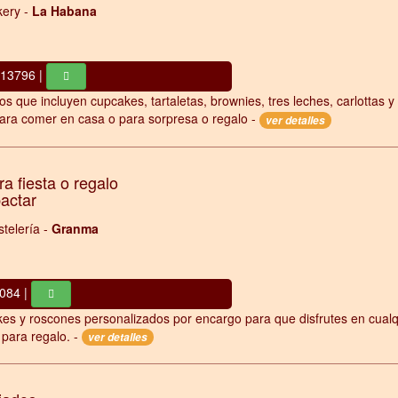
ery -
La Habana
413796 |
os que incluyen cupcakes, tartaletas, brownies, tres leches, carlottas y
ara comer en casa o para sorpresa o regalo -
ver detalles
a fiesta o regalo
pactar
telería -
Granma
084 |
kes y roscones personalizados por encargo para que disfrutes en cualq
 para regalo. -
ver detalles