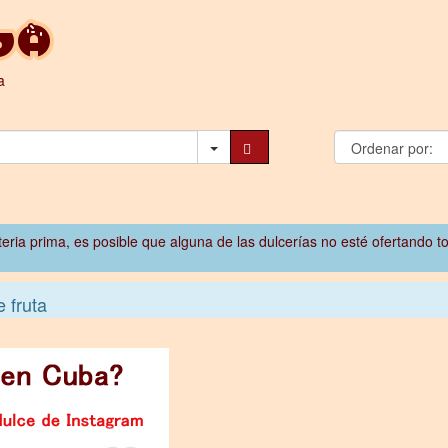
a
ateria prima, es posible que alguna de las dulcerías no esté ofertando t
 fruta