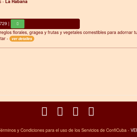
s -
La Habana
729 |
reglos florales, gragea y frutas y vegetales comestibles para adornar t
tar -
ver detalles
érminos y Condiciones para el uso de los Servicios de ConfiCuba -
VE