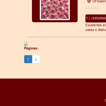
OFlower
| +5352956
Excelentes ar
cakes o disfru
Páginas:
1
2
T