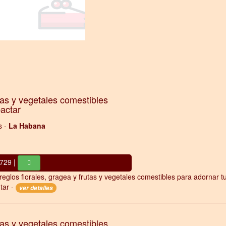
tas y vegetales comestibles
pactar
s -
La Habana
729 |
reglos florales, gragea y frutas y vegetales comestibles para adornar t
tar -
ver detalles
tas y vegetales comestibles