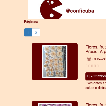
Páginas:
1
2
Flores, fru
Precio: A 
OFlower
| +5352956
Excelentes ar
cakes o disfru
Flores, fru