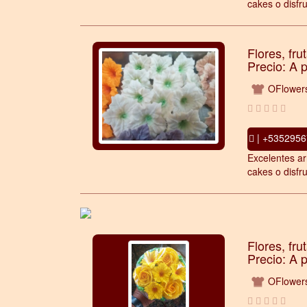
cakes o disfru
Flores, fru
Precio: A 
OFlower
| +5352956
Excelentes ar
cakes o disfru
Flores, fru
Precio: A 
OFlower