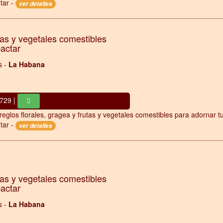
tar -
ver detalles
tas y vegetales comestibles
pactar
s -
La Habana
729 |
reglos florales, gragea y frutas y vegetales comestibles para adornar t
tar -
ver detalles
tas y vegetales comestibles
pactar
s -
La Habana