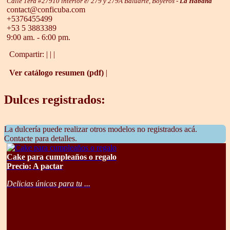
Calle 1era #27910 interior e/ 279 y 279A Baluarte, Boyeros -
La Habana
contact@conficuba.com
+5376455499
+53 5 3883389
9:00 am. - 6:00 pm.
Compartir:
|
|
|
Ver catálogo resumen (pdf)
|
Dulces registrados:
La dulcería puede realizar otros modelos no registrados acá.
Contacte para detalles.
Cake para cumpleaños o regalo
Precio: A pactar
Delicias únicas para tu ...