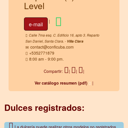
Level
|
e-mail
Calle 7ma esq. C. Edificio 16, apto 3. Reparto
San Daniel, Santa Clara. -
Villa Clara
contact@conficuba.com
+5352771879
8:00 am - 9:00 pm.
Compartir:
|
|
|
Ver catálogo resumen (pdf)
|
Dulces registrados:
La dulcería puede realizar otros modelos no registrados