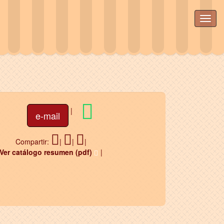
|
e-mail
Compartir:
|
|
|
Ver catálogo resumen (pdf)
|