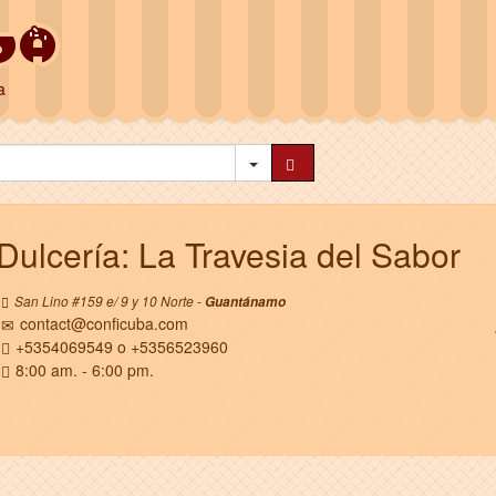
a
Dulcería: La Travesia del Sabor
San Lino #159 e/ 9 y 10 Norte -
Guantánamo
contact@conficuba.com
+5354069549 o +5356523960
8:00 am. - 6:00 pm.