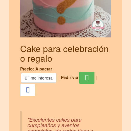
Cake para celebración
o regalo
Precio: A pactar
|
Pedir vía
|
| me interesa
"Excelentes cakes para
cumpleaños y eventos
especiales, de varios tipos y