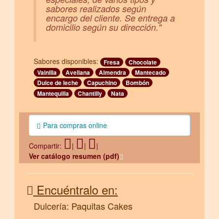
sabores realizados según
encargo del cliente. Se entrega a
domicilio según su dirección."
Sabores disponibles:
Fresa
Chocolate
Vainilla
Avellana
Almendra
Mantecado
Dulce de leche
Capuchino
Bombón
Mantequilla
Chantilly
Nata
Para compras online
Compartir:
|
|
|
Ver catálogo resumen (pdf)
Encuéntralo en:
Dulcería: Paquitas Cakes