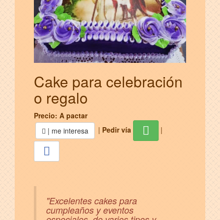
Cake para celebración
o regalo
Precio: A pactar
|
Pedir vía
|
| me interesa
"Excelentes cakes para
cumpleaños y eventos
especiales, de varios tipos y