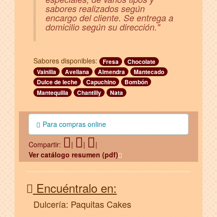
sabores realizados según
encargo del cliente. Se entrega a
domicilio según su dirección."
Sabores disponibles:
Fresa
Chocolate
Vainilla
Avellana
Almendra
Mantecado
Dulce de leche
Capuchino
Bombón
Mantequilla
Chantilly
Nata
Para compras online
Compartir:
|
|
|
Ver catálogo resumen (pdf)
Encuéntralo en:
Dulcería: Paquitas Cakes